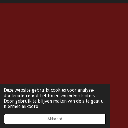
e
t
T
T
b
a
u
o
o
g
b
k
o
r
e
k
a
m
Deze website gebruikt cookies voor analyse-
doeleinden en/of het tonen van advertenties.
Door gebruik te blijven maken van de site gaat u
hiermee akkoord.
Akkoord