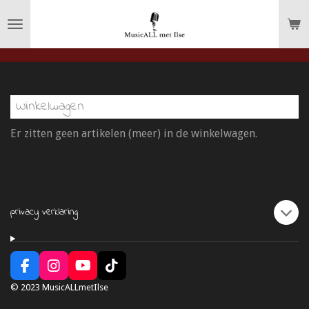
Ga
direct
naar
de
hoofdinhoud
Winkelwagen
Er zitten geen artikelen (meer) in de winkelwagen.
privacy verklaring
F
I
Y
T
a
n
o
i
© 2023 MusicALLmetIlse
c
s
u
k